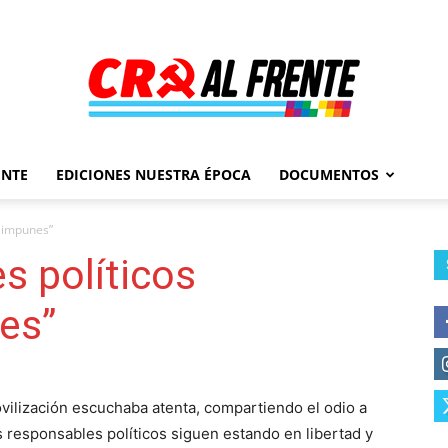
ENTE
EDICIONES NUESTRA ÉPOCA
DOCUMENTOS
Al
n impunes”
s políticos
es”
Frente
vilización escuchaba atenta, compartiendo el odio a
s responsables políticos siguen estando en libertad y
–