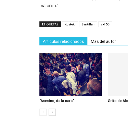
mataron.”
ETIQUETAS
Kosteki
Santillan
vxl 55
Artículos relacionados
Más del autor
“Asesino, da la cara”
Grito de Al