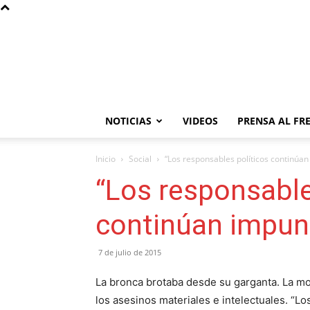
NOTICIAS
VIDEOS
PRENSA AL FR
Inicio
Social
“Los responsables políticos continúa
“Los responsable
continúan impun
7 de julio de 2015
La bronca brotaba desde su garganta. La mo
los asesinos materiales e intelectuales. “Lo