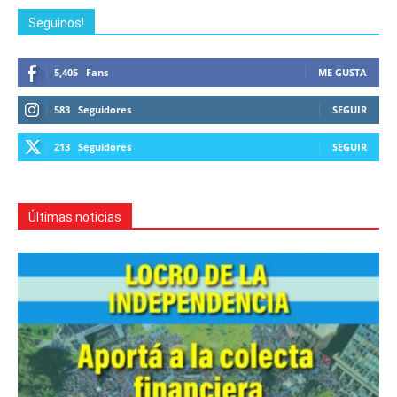
Seguinos!
5,405
Fans
ME GUSTA
583
Seguidores
SEGUIR
213
Seguidores
SEGUIR
Últimas noticias