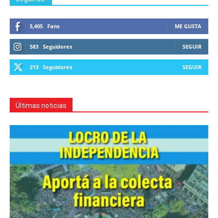
5,405
Fans
ME GUSTA
583
Seguidores
SEGUIR
213
Seguidores
SEGUIR
Últimas noticias