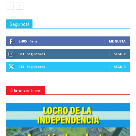
Seguinos!
5,405
Fans
ME GUSTA
583
Seguidores
SEGUIR
213
Seguidores
SEGUIR
Últimas noticias