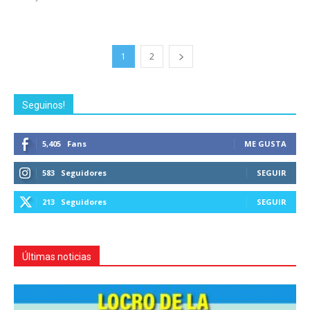
1
2
Seguinos!
5,405
Fans
ME GUSTA
583
Seguidores
SEGUIR
213
Seguidores
SEGUIR
Últimas noticias