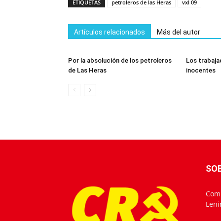
ETIQUETAS
petroleros de las Heras
vxl 09
Artículos relacionados
Más del autor
Por la absolución de los petroleros
Los trabaja
de Las Heras
inocentes
SO
Comu
Leni