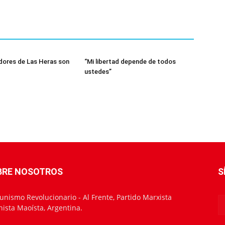
dores de Las Heras son
“Mi libertad depende de todos
ustedes”
BRE NOSOTROS
S
nismo Revolucionario - Al Frente, Partido Marxista
nista Maoísta, Argentina.