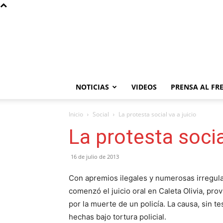
NOTICIAS
VIDEOS
PRENSA AL FR
Inicio
Social
La protesta social va a juicio
La protesta socia
16 de julio de 2013
Con apremios ilegales y numerosas irregular
comenzó el juicio oral en Caleta Olivia, pro
por la muerte de un policía. La causa, sin t
hechas bajo tortura policial.