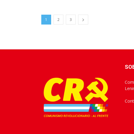
1
2
3
SO
Comu
Leni
Cont