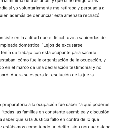
a la mínima de tres años, y que si no tengo otras
día si yo voluntariamente me retiraba y persuadía a
i, quién además de denunciar esta amenaza rechazó
siste en la actitud que el fiscal tuvo a sabiendas de
empleada doméstica. “Lejos de excusarse
e tenía de trabajo con esta ocupante para sacarle
estaban, cómo fue la organización de la ocupación, y
o en el marco de una declaración testimonial y no
paró. Ahora se espera la resolución de la jueza.
n preparatoria a la ocupación fue saber “a qué poderes
 “todas las familias en constante asamblea y discusión
 saber que si la Justicia falló en contra de lo que
e estábamos cometiendo un delito, sino porque estaba