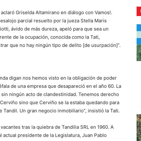
 aclaró Griselda Altamirano en diálogo con Vamos!.
salojo parcial resuelto por la jueza Stella Maris
Piotti, ávido de más dureza, apeló para que sea un
rente de la ocupación, conocida como la Tati,
CR
rar que no hay ningún tipo de delito [de usurpación]”.
enda digan nos hemos visto en la obligación de poder
acéfala de una empresa que desapareció en el año 60. La
o, sin ningún acto de clandestinidad. Tenemos derecho
o Cerviño sino que Cerviño se la estaba quedando para
Tandil. Un gran negocio inmobiliario”, insistió la Tati.
 vacantes tras la quiebra de Tandilia SRL en 1960. A
l actual presidente de la Legislatura, Juan Pablo