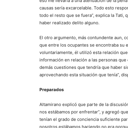
eso me llevaría a una atenuación de la pena 
causas sería excarcelable. Todo esto respon
todo el resto que se fuera”, explica la Tat
haber realizado delito alguno.
El otro argumento, más contundente aun, con
que entre los ocupantes se encontraba su 
voluntariamente, él utilizó esta relación qu
información en relación a las personas que 
demás cuestiones que tendría que haber sid
aprovechando esta situación que tenía”, dis
Preparados
Altamirano explicó que parte de la discusió
nos estábamos por enfrentar”, y agregó que
tenían el grado de conciencia suficiente para
nosotros estábamos haciendo no era porqu