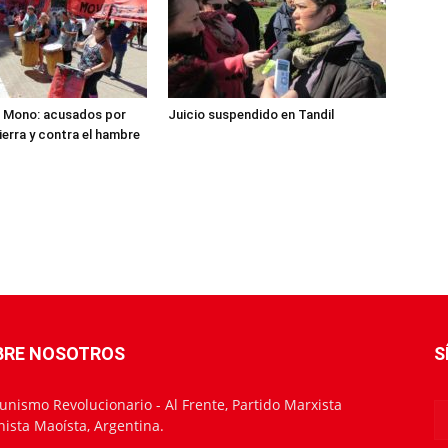
el Mono: acusados por
Juicio suspendido en Tandil
ierra y contra el hambre
BRE NOSOTROS
S
nismo Revolucionario - Al Frente, Partido Marxista
nista Maoísta, Argentina.