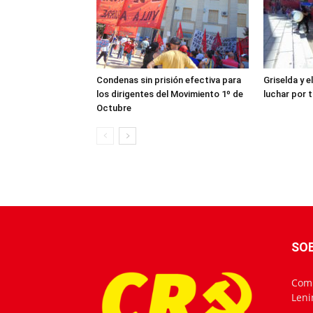
Condenas sin prisión efectiva para
Griselda y 
los dirigentes del Movimiento 1º de
luchar por t
Octubre
SO
Comu
Leni