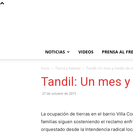
NOTICIAS
VIDEOS
PRENSA AL FR
Inicio
Tierra y hábitat
Tandil: Un mes y medio de 
Tandil: Un mes 
27 de octubre de 2015
La ocupación de tierras en el barrio Villa 
familias siguen sosteniendo el reclamo enfr
orquestado desde la Intendencia radical loca