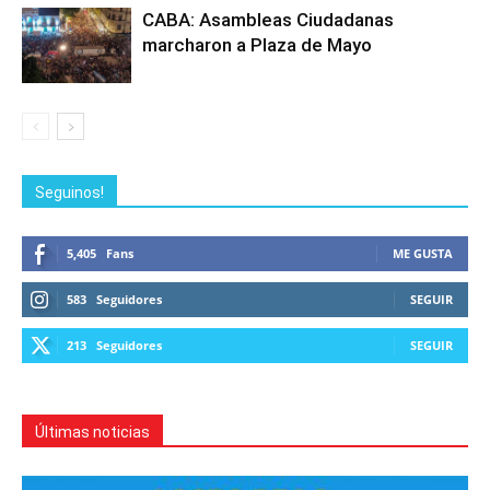
CABA: Asambleas Ciudadanas
marcharon a Plaza de Mayo
Seguinos!
5,405
Fans
ME GUSTA
583
Seguidores
SEGUIR
213
Seguidores
SEGUIR
Últimas noticias