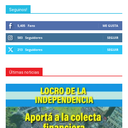
Seguinos!
5,405
Fans
ME GUSTA
583
Seguidores
SEGUIR
213
Seguidores
SEGUIR
Últimas noticias