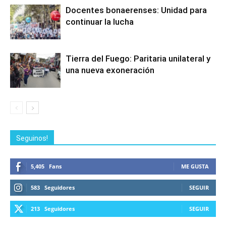
Docentes bonaerenses: Unidad para
continuar la lucha
Tierra del Fuego: Paritaria unilateral y
una nueva exoneración
Seguinos!
5,405
Fans
ME GUSTA
583
Seguidores
SEGUIR
213
Seguidores
SEGUIR