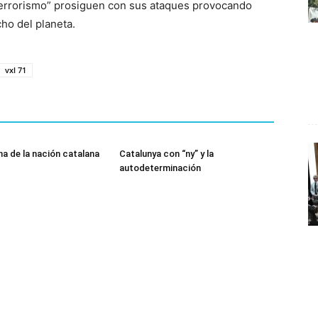
errorismo” prosiguen con sus ataques provocando
cho del planeta.
vxl 71
ha de la nación catalana
Catalunya con “ny” y la
autodeterminación