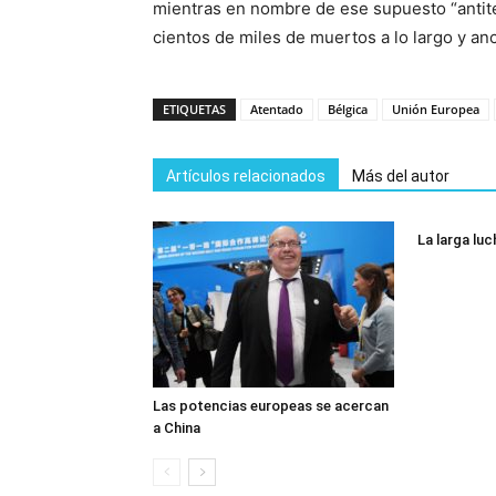
mientras en nombre de ese supuesto “antit
cientos de miles de muertos a lo largo y an
ETIQUETAS
Atentado
Bélgica
Unión Europea
Artículos relacionados
Más del autor
La larga luc
Las potencias europeas se acercan
a China