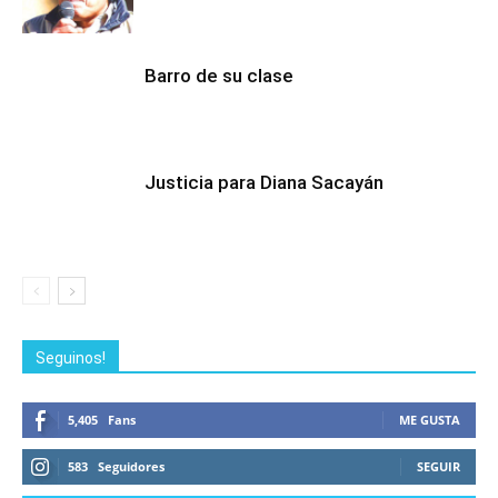
Barro de su clase
Justicia para Diana Sacayán
Seguinos!
5,405
Fans
ME GUSTA
583
Seguidores
SEGUIR