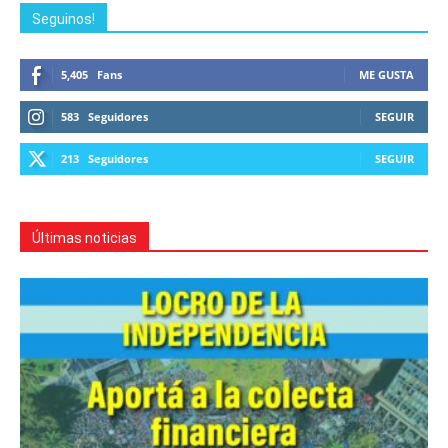
Seguinos!
5,405
Fans
ME GUSTA
583
Seguidores
SEGUIR
213
Seguidores
SEGUIR
Últimas noticias