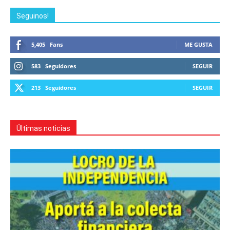
Seguinos!
5,405
Fans
ME GUSTA
583
Seguidores
SEGUIR
213
Seguidores
SEGUIR
Últimas noticias