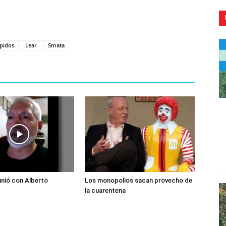
pidos
Lear
Smata
CR
nió con Alberto
Los monopolios sacan provecho de
la cuarentena