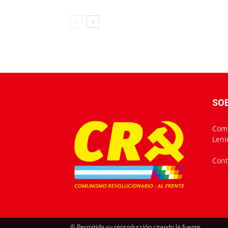
SO
Comu
Leni
Cont
© Permitida su reproducción citando la fuente.