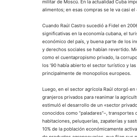
militar de Moscú. En la actualidad Cuba im
alimentos; en esas compras se le va casi e
Cuando Raúl Castro sucedió a Fidel en 2006,
significativas en la economía cubana, el tur
económico del país, y buena parte de los i
y derechos sociales se habían revertido. Mie
como el cuentapropismo privado, la corrupció
los ’90 había abierto el sector turístico y l
principalmente de monopolios europeos.
Luego, en el sector agrícola Raúl otorgó en
granjeros privados para reanimar la agricul
estimuló el desarrollo de un «sector privad
conocidos como “paladares”–, transportes de
habitaciones, peluquerías, zapaterías y sas
10% de la población económicamente activa
de productos agropecuarios, que fijan sus p