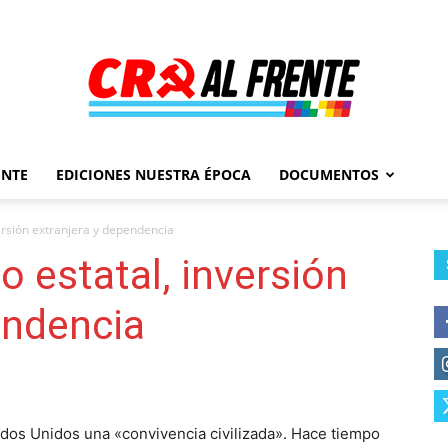
ENTE
EDICIONES NUESTRA ÉPOCA
DOCUMENTOS
Al
ersión extranjera y dependencia
o estatal, inversión
endencia
Frente
ados Unidos una «convivencia civilizada». Hace tiempo
–