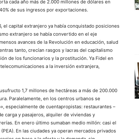
porta cada año más de 2.000 millones de dólares en
l 40% de sus ingresos por exportaciones.
 el capital extranjero ya había conquistado posiciones
ismo extranjero se había convertido en el eje
nmensos avances de la Revolución en educación, salud
ntras tanto, crecían rasgos y lacras del capitalismo
n de los funcionarios y la prostitución. Ya Fidel en
as telecomunicaciones a la inversión extranjera,
 usufructo 1,7 millones de hectáreas a más de 200.000
tura. Paralelamente, en los centros urbanos se
o», especialmente de cuentapropistas: restaurantes –
 carga y pasajeros, alquiler de viviendas y
trerías. En enero último sumaban medio millón: casi el
 (PEA). En las ciudades ya operan mercados privados
recios en base a la oferta y la demanda, sin