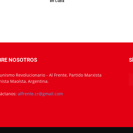
en Cuba
BRE NOSOTROS
S
nismo Revolucionario - Al Frente, Partido Marxista
nista Maoísta, Argentina.
áctanos:
alfrente.cr@gmail.com