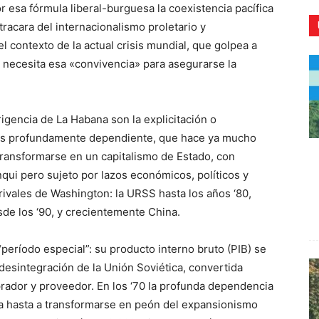
 esa fórmula liberal-burguesa la coexistencia pacífica
racara del internacionalismo proletario y
el contexto de la actual crisis mundial, que golpea a
a necesita esa «convivencia» para asegurarse la
CR
rigencia de La Habana son la explicitación o
aís profundamente dependiente, que hace ya mucho
transformarse en un capitalismo de Estado, con
nqui pero sujeto por lazos económicos, políticos y
s rivales de Washington: la URSS hasta los años ‘80,
de los ‘90, y crecientemente China.
“período especial”: su producto interno bruto (PIB) se
esintegración de la Unión Soviética, convertida
rador y proveedor. En los ‘70 la profunda dependencia
ana hasta a transformarse en peón del expansionismo