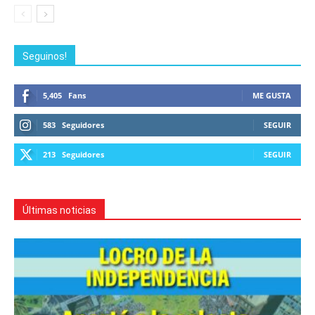
Seguinos!
5,405
Fans
ME GUSTA
583
Seguidores
SEGUIR
213
Seguidores
SEGUIR
Últimas noticias