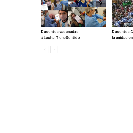
Docentes vacunadxs:
Docentes C
#LucharTieneSentido
la unidad e