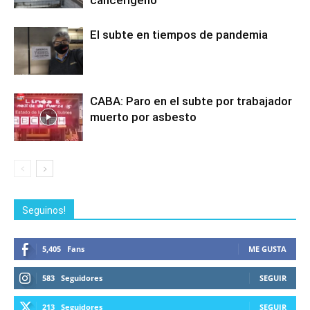
cancerígeno
El subte en tiempos de pandemia
CABA: Paro en el subte por trabajador
muerto por asbesto
Seguinos!
5,405
Fans
ME GUSTA
583
Seguidores
SEGUIR
213
Seguidores
SEGUIR