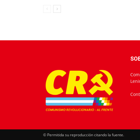
SO
Comu
Leni
Cont
© Permitida su reproducción citando la fuente.