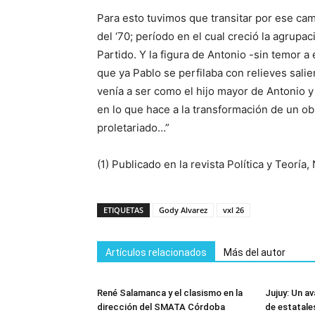
Para esto tuvimos que transitar por ese cam
del ‘70; período en el cual creció la agrupaci
Partido. Y la figura de Antonio -sin temor a
que ya Pablo se perfilaba con relieves salie
venía a ser como el hijo mayor de Antonio y 
en lo que hace a la transformación de un obr
proletariado…”
(1) Publicado en la revista Política y Teoría
ETIQUETAS
Gody Alvarez
vxl 26
Artículos relacionados
Más del autor
René Salamanca y el clasismo en la
Jujuy: Un av
dirección del SMATA Córdoba
de estatale