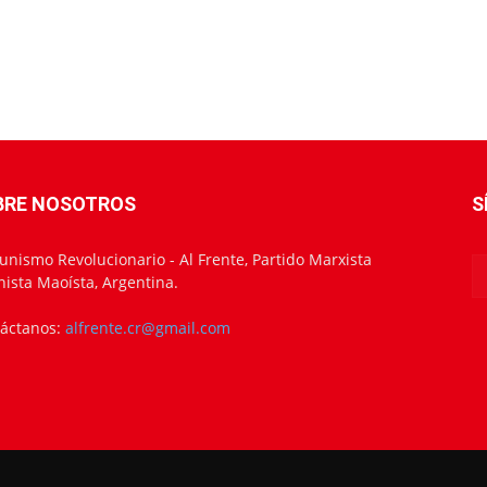
BRE NOSOTROS
S
nismo Revolucionario - Al Frente, Partido Marxista
nista Maoísta, Argentina.
áctanos:
alfrente.cr@gmail.com