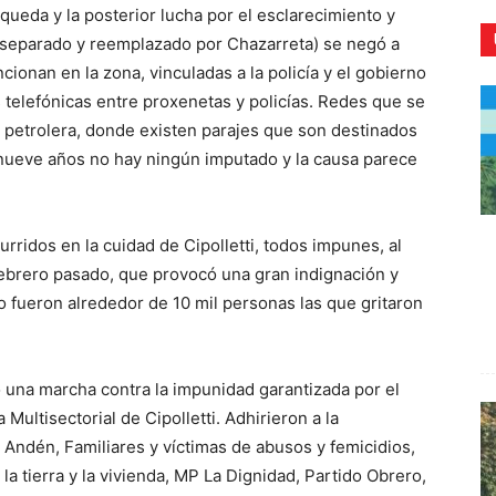
squeda y la posterior lucha por el esclarecimiento y
fue separado y reemplazado por Chazarreta) se negó a
uncionan en la zona, vinculadas a la policía y el gobierno
s telefónicas entre proxenetas y policías. Redes que se
n petrolera, donde existen parajes que son destinados
CR
 nueve años no hay ningún imputado y la causa parece
rridos en la cuidad de Cipolletti, todos impunes, al
febrero pasado, que provocó una gran indignación y
o fueron alrededor de 10 mil personas las que gritaron
ó una marcha contra la impunidad garantizada por el
Multisectorial de Cipolletti. Adhirieron a la
l Andén, Familiares y víctimas de abusos y femicidios,
la tierra y la vivienda, MP La Dignidad, Partido Obrero,