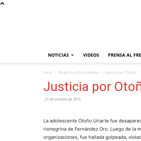
NOTICIAS
VIDEOS
PRENSA AL FR
Inicio
Mujeres y diversidades
Justicia por Otoño!
Justicia por Oto
27 de octubre de 2015
La adolescente Otoño Uriarte fue desaparec
rionegrina de Fernández Oro. Luego de la mo
organizaciones, fue hallada golpeada, viola