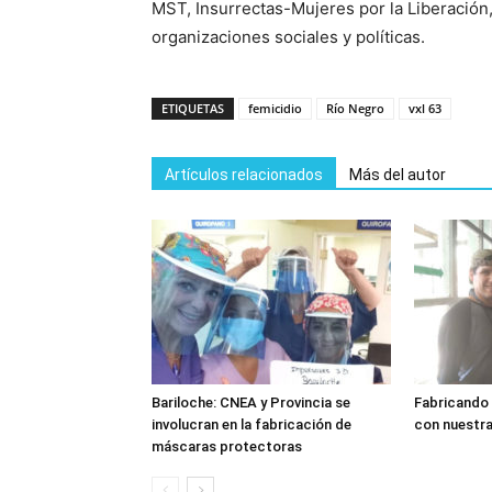
MST, Insurrectas-Mujeres por la Liberació
organizaciones sociales y políticas.
ETIQUETAS
femicidio
Río Negro
vxl 63
Artículos relacionados
Más del autor
Bariloche: CNEA y Provincia se
Fabricando
involucran en la fabricación de
con nuestr
máscaras protectoras