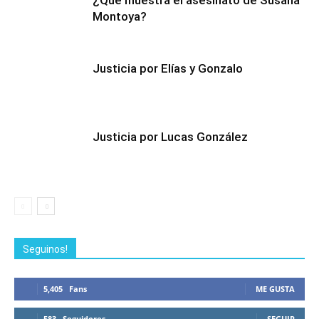
¿Qué muestra el asesinato de Susana
Montoya?
Justicia por Elías y Gonzalo
Justicia por Lucas González
Seguinos!
5,405
Fans
ME GUSTA
583
Seguidores
SEGUIR