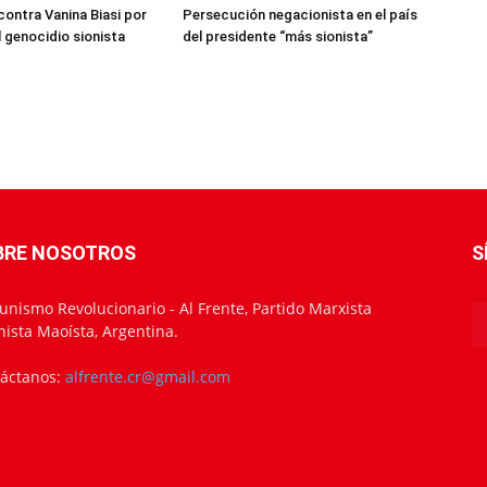
 contra Vanina Biasi por
Persecución negacionista en el país
l genocidio sionista
del presidente “más sionista”
BRE NOSOTROS
S
nismo Revolucionario - Al Frente, Partido Marxista
nista Maoísta, Argentina.
áctanos:
alfrente.cr@gmail.com