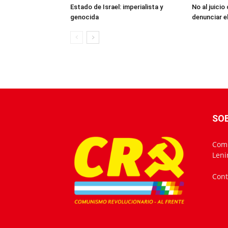
Estado de Israel: imperialista y
No al juicio
genocida
denunciar e
SO
Comu
Leni
Cont