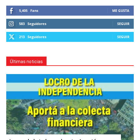
5,405
Fans
ME GUSTA
583
Seguidores
SEGUIR
213
Seguidores
SEGUIR
Últimas noticias