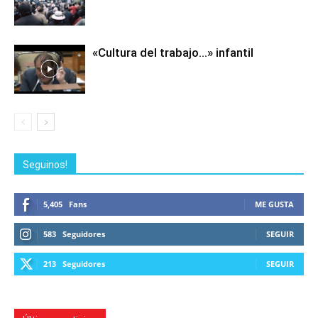
«Cultura del trabajo…» infantil
Seguinos!
5,405
Fans
ME GUSTA
583
Seguidores
SEGUIR
213
Seguidores
SEGUIR