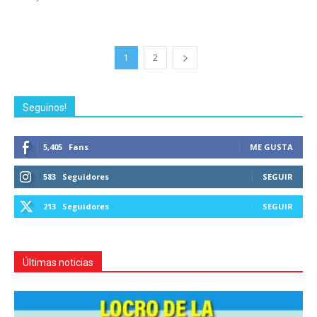
1
2
Seguinos!
5,405
Fans
ME GUSTA
583
Seguidores
SEGUIR
213
Seguidores
SEGUIR
Últimas noticias