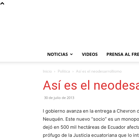
NOTICIAS
VIDEOS
PRENSA AL FR
Inicio
Política
Así es el neodesarrollismo
Así es el neodes
30 de julio de 2013
l gobierno avanza en la entrega a Chevron 
Neuquén. Este nuevo “socio” es un monopol
dejó en 500 mil hectáreas de Ecuador afect
prófugo de la Justicia ecuatoriana que lo i