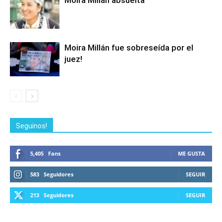
Moira Millán absuelta
Moira Millán fue sobreseída por el
juez!
Seguinos!
5,405
Fans
ME GUSTA
583
Seguidores
SEGUIR
213
Seguidores
SEGUIR