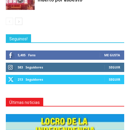
Seguinos!
5,405
Fans
ME GUSTA
583
Seguidores
SEGUIR
213
Seguidores
SEGUIR
Últimas noticias