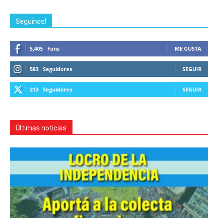
Seguinos!
5,405
Fans
ME GUSTA
583
Seguidores
SEGUIR
213
Seguidores
SEGUIR
Últimas noticias