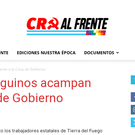
ENTE
EDICIONES NUESTRA ÉPOCA
DOCUMENTOS
Al
ente a la Casa de Gobierno
eguinos acampan
 de Gobierno
Frente
o los trabajadores estatales de Tierra del Fuego
–