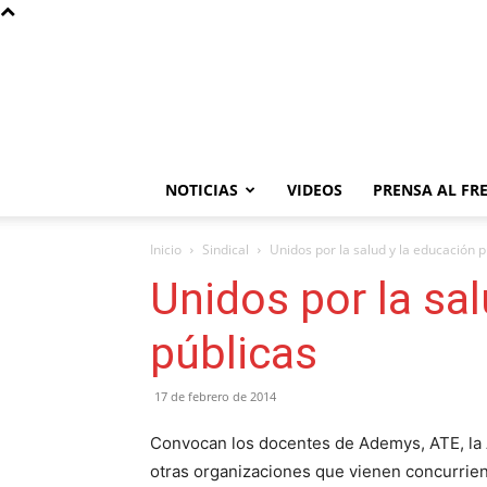
NOTICIAS
VIDEOS
PRENSA AL FR
Inicio
Sindical
Unidos por la salud y la educación p
Unidos por la sal
públicas
17 de febrero de 2014
Convocan los docentes de Ademys, ATE, la A
otras organizaciones que vienen concurriend