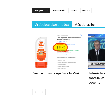
ETIQUETAS
Educación
Salud
vxl 22
Artículos relacionados
Más del autor
Dengue: Una «campaña» a lo Milei
Entrevista 
sobre la re
docente