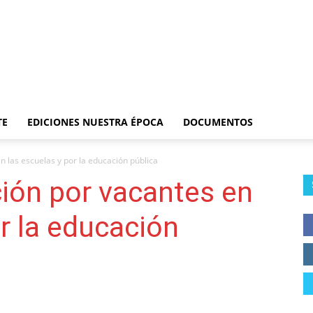
TE
EDICIONES NUESTRA ÉPOCA
DOCUMENTOS
Al
n las escuelas y por la educación pública
ión por vacantes en
or la educación
Frente
–