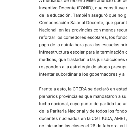
A mediados de febrero Milei anunció que dej
Incentivo Docente (FONID), que constituye e
de la educación. También aseguró que no g
Compensación Salarial Docente, que garantiza
Nacional, en las provincias con menos recu
reforzar los comedores escolares, los fond
pago de la quinta hora para las escuelas pr
infraestructura escolar para la terminación
medidas, que trasladan a las jurisdicciones
responden a la estrategia de ahogo presupue
intentar subordinar a los gobernadores y a
Frente a esto, la CTERA se declaró en esta
plenarios provinciales que mandataron a su
lucha nacional, cuyo punto de partida fue un
de la Paritaria Nacional y de todos los fond
docentes nucleados en la CGT (UDA, AMET, 
no iniciarían las clases el 26 de febrero, a