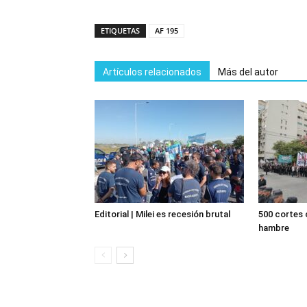
ETIQUETAS
AF 195
Artículos relacionados
Más del autor
Editorial | Milei es recesión brutal
500 cortes c
hambre