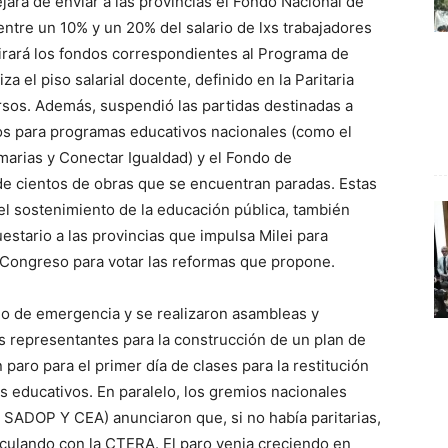
ará de enviar a las provincias el Fondo Nacional de
ntre un 10% y un 20% del salario de lxs trabajadores
irará los fondos correspondientes al Programa de
 el piso salarial docente, definido en la Paritaria
rsos. Además, suspendió las partidas destinadas a
os para programas educativos nacionales (como el
imarias y Conectar Igualdad) y el Fondo de
 de cientos de obras que se encuentran paradas. Estas
 el sostenimiento de la educación pública, también
stario a las provincias que impulsa Milei para
l Congreso para votar las reformas que propone.
do de emergencia y se realizaron asambleas y
s representantes para la construcción de un plan de
 paro para el primer día de clases para la restitución
os educativos. En paralelo, los gremios nacionales
SADOP Y CEA) anunciaron que, si no había paritarias,
rticulando con la CTERA. El paro venia creciendo en