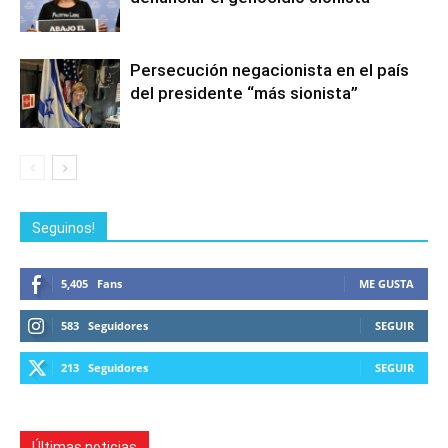
Persecución negacionista en el país
del presidente “más sionista”
Seguinos!
5,405
Fans
ME GUSTA
583
Seguidores
SEGUIR
213
Seguidores
SEGUIR
Últimas noticias