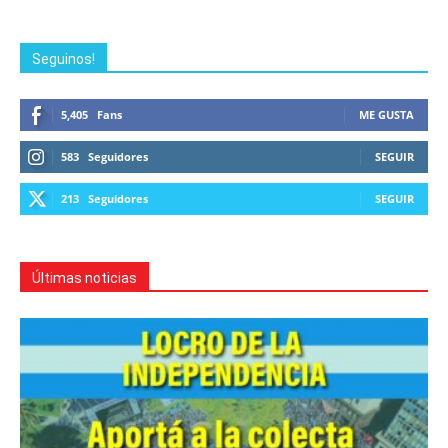
Seguinos!
5,405
Fans
ME GUSTA
583
Seguidores
SEGUIR
213
Seguidores
SEGUIR
Últimas noticias