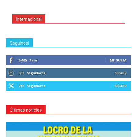
Internacional
Seguinos!
5,405
Fans
ME GUSTA
583
Seguidores
SEGUIR
213
Seguidores
SEGUIR
Últimas noticias