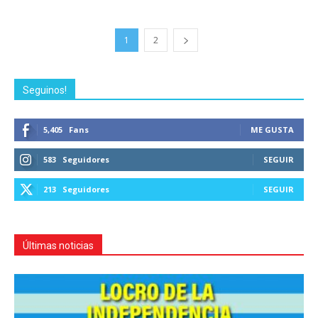
1
2
Seguinos!
5,405
Fans
ME GUSTA
583
Seguidores
SEGUIR
213
Seguidores
SEGUIR
Últimas noticias